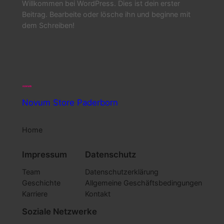
Willkommen bei WordPress. Dies ist dein erster
Beitrag. Bearbeite oder lösche ihn und beginne mit
dem Schreiben!
Novum Store Paderborn
Home
Impressum
Datenschutz
Team
Datenschutzerklärung
Geschichte
Allgemeine Geschäftsbedingungen
Karriere
Kontakt
Soziale Netzwerke