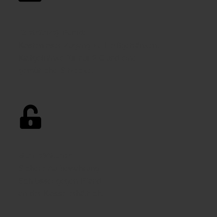
G(etränke)-Punkt:
Kostenloser Zugang zu Heißgetränken,
Kaltgetränke für nur 2 € und eine
gemütliche Sitzecke.
Schließfächer:
Sichere Aufbewahrung –
Schlüssel gegen Pfand
an der Kasse erhältlich.