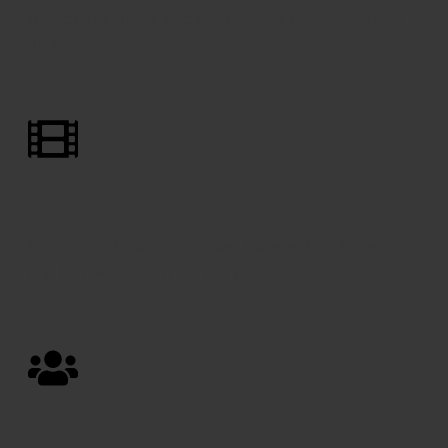
Bildschirm an der Decke und einer Fenster-Option
für besondere Momente.
Gay-Kino
:
Ein offener Raum mit Sofas, klassischen Kinositzen
und Leinwand – ein Ort der Begegnung.