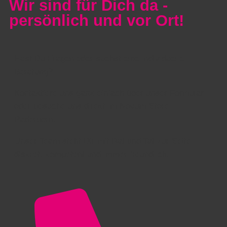
Wir sind für Dich da -
persönlich und vor Ort!
Hast Du Fragen oder suchst eine individuelle
Beratung?
Kontaktiere uns ganz einfach über unser Formular
oder besuche uns direkt im Novum Store
Paderborn.
Unser Team steht Dir mit Rat und Tat zur Seite –
diskret, kompetent und immer freundlich.