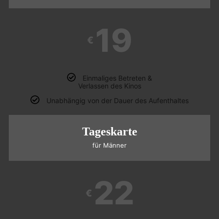
19
€
Einmaliges Betreten &
Verlassen des Kinos
Unabhängig von der Dauer des Aufenthaltes
Tageskarte
für Männer
22
€