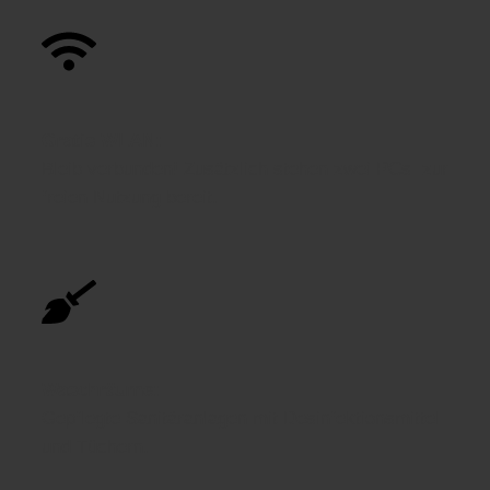
Gratis WLAN:
Bleib verbunden! Zusätzlich stehen zwei PCs zur
freien Nutzung bereit.
Waschräume:
Gepflegte Sanitäranlagen mit Desinfektionsmittel
und Tüchern.