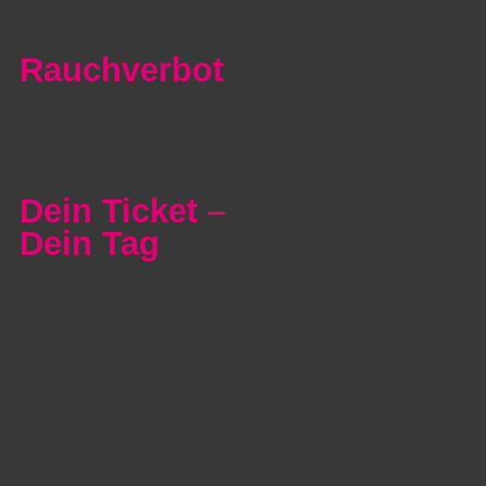
Rauchverbot
Nur im Außenbereich gestattet.
Dein Ticket –
Dein Tag
Mit Deinem Kinoticket genießt Du den ganzen Tag
uneingeschränkten Zugang zur Kinolandschaft.
Entspanne Dich in einer der gemütlichen Sitzecken,
entdecke unsere thematischen Räume oder genieße
die Zeit in den Einzelkabinen –
ohne Hektik und in
Deinem Tempo.