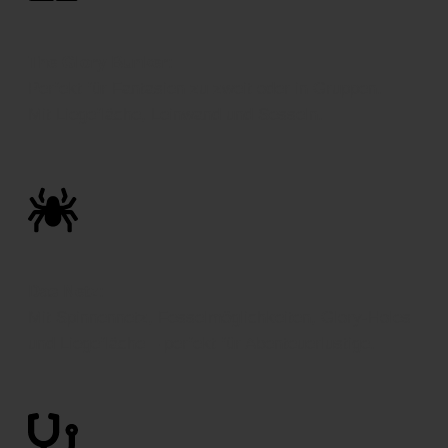
The Glory Bunker
:
Perfekt für Fantasien zu zweit oder in Gruppen.
Mit Liegefläche, Leinwand und Sesseln.
Das Netz
:
Mit Spinnennetz, Fesselmöglichkeiten, Glory-Holes
und Liegefläche – perfekt für Abenteuerlustige.