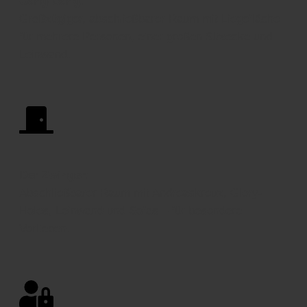
Gang-Bang
:
Großzügiger, abschließbarer Raum mit Liegefläche
für mehrere Personen, einer großen Sitzecke und
Leinwand.
Der Zwinger
:
Abschließbarer Raum mit Andreaskreuz, Glory-
Holes, Leinwand und Sofas – für besondere
Vorlieben.