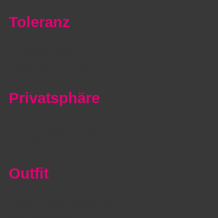
Toleranz
Alle sind willkommen –
Respekt steht zuerst.
Privatsphäre
Keine Fotos oder Videos,
Anonymität ist garantiert.
Outfit
Es gibt keine Kleiderordnung –
trage, was Dir gefällt.