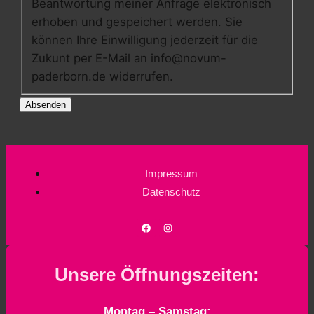
Beantwortung meiner Anfrage elektronisch
erhoben und gespeichert werden. Sie
können Ihre Einwilligung jederzeit für die
Zukunt per E-Mail an info@novum-
paderborn.de widerrufen.
Impressum
Datenschutz
Unsere Öffnungszeiten:
Montag – Samstag: